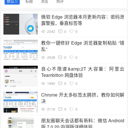
默认
标题
浏览
热评
微软 Edge 浏览器本月更新内容：密码泄
露警报，垂直标签等
2342
0
0
教你一键修好 Edge 浏览器复制粘贴 “错
乱”
2538
0
0
良心不限速&amp;2T 大容量：阿里云
Teambition 网盘体验
1995
0
0
Chrome 开太多标签太拥挤，教你如何解
决
2116
0
0
朋友圈聊天会话都有新料：微信 Android
版 7.0.20 内测版详细体验