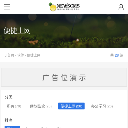
便捷上网
首页
-
软件
-
便捷上网
共
28
篇
广 告 位 演 示
分类
所有
趣软酷软
便捷上网
办公学习
(79)
(25)
(28)
(26)
排序